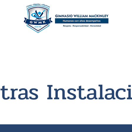
mpus Virtual
Acerca de nosotros
Horarios De 
tras Instalac