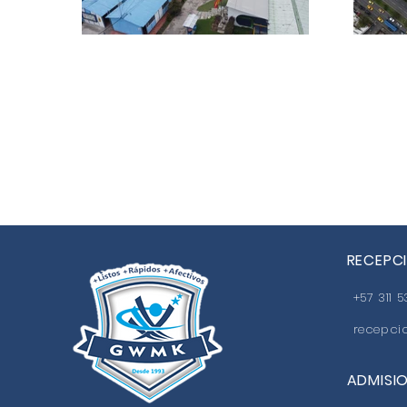
RECEPC
+57 311 
recepc
ADMISI