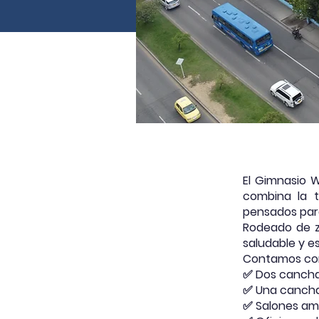
El Gimnasio 
combina la t
pensados para 
Rodeado de z
saludable y es
Contamos co
✅ Dos canchas
✅ Una cancha 
✅ Salones amp