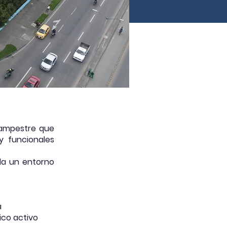
campestre que
y funcionales
da un entorno
a
ico activo