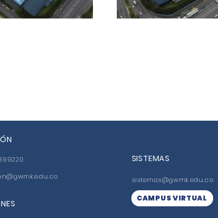
IÓN
SISTEMAS
5399220
ion@gwmk.edu.co
sistemas@gwmk.edu.co
CAMPUS VIRTUAL
ONES